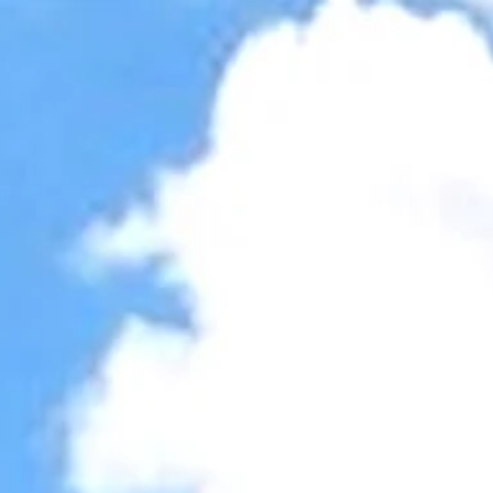
Accessibility Tools
Invert colors
Monochrome
Dark contrast
Light contrast
Low saturation
High saturation
Highlight links
Highlight headings
Screen reader
Read mode