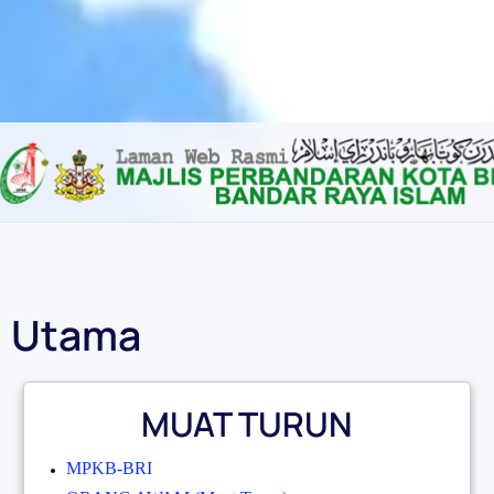
Content scaling
100
%
Font size
100
%
Line height
100
%
Letter spacing
100
%
Utama
MUAT TURUN
MPKB-BRI