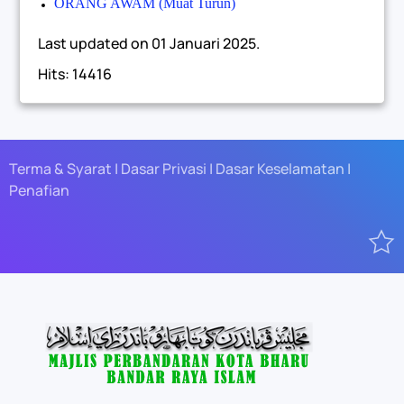
ORANG AWAM (Muat Turun)
Last updated on
01 Januari 2025
.
Hits: 14416
Terma & Syarat | Dasar Privasi | Dasar Keselamatan |
Penafian