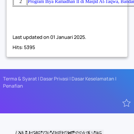
2
Program Ihya Ramadhan II di Masjid At-Taqwa, Bandar 
Last updated on
01 Januari 2025
.
Hits: 5395
Terma & Syarat | Dasar Privasi | Dasar Keselamatan |
Penafian