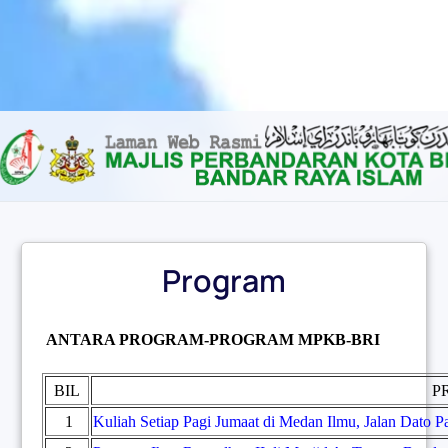
Content scaling
100
%
Font size
100
%
Line height
100
%
Letter spacing
100
%
Program
ANTARA PROGRAM-PROGRAM MPKB-BRI
BIL
P
1
Kuliah Setiap Pagi Jumaat di Medan Ilmu, Jalan Dato P