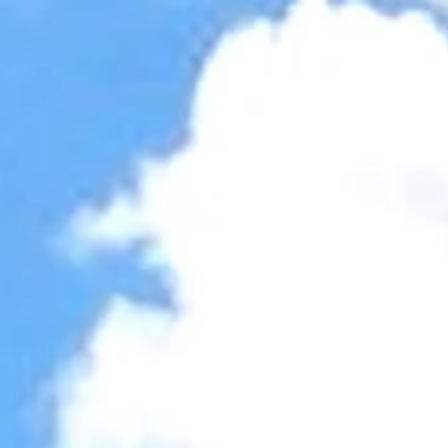
Accessibility Tools
Invert colors
Monochrome
Dark contrast
Light contrast
Low saturation
High saturation
Highlight links
Highlight headings
Screen reader
Read mode