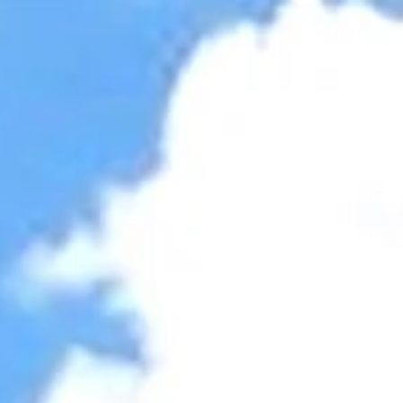
Accessibility Tools
Invert colors
Monochrome
Dark contrast
Light contrast
Low saturation
High saturation
Highlight links
Highlight headings
Screen reader
Read mode