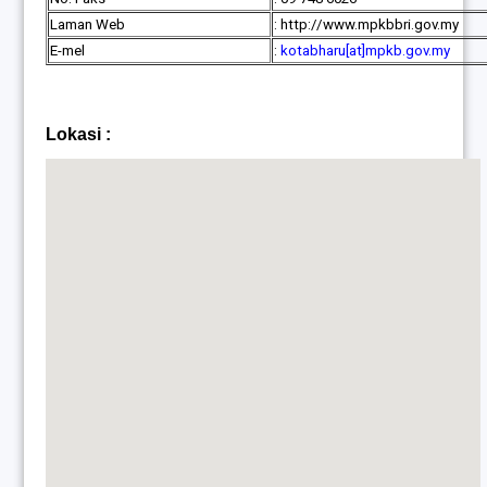
Laman Web
: http://www.mpkbbri.gov.my
E-mel
:
kotabharu[at]mpkb.gov.my
Lokasi :