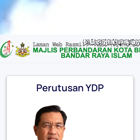
Content scaling
100
%
Font size
100
%
Line height
100
%
Letter spacing
100
%
Perutusan YDP