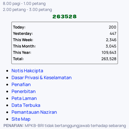
8.00 pagi - 1.00 petang
2.00 petang - 3.00 petang
Today:
200
Yesterday:
447
This Week:
2,346
This Month:
3,045
This Year:
109,643
Total:
263,528
Notis Hakcipta
Dasar Privasi & Keselamatan
Penafian
Penerbitan
Peta Laman
Data Terbuka
Pemantauan Naziran
Site Map
PENAFIAN:
MPKB-BRI tidak bertanggungjawab terhadap sebarang