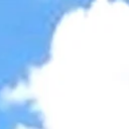
Accessibility Tools
Invert colors
Monochrome
Dark contrast
Light contrast
Low saturation
High saturation
Highlight links
Highlight headings
Screen reader
Read mode