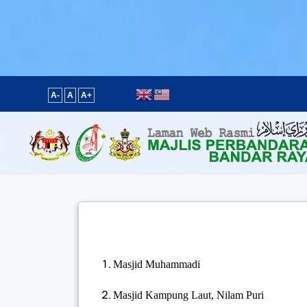
Content scaling
100
%
Font size
100
%
Line height
100
%
Letter spacing
100
%
A-
A
A+
Masjid Muhammadi
Masjid Kampung Laut, Nilam Puri