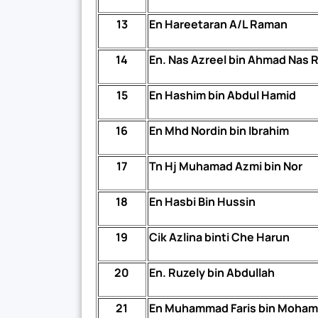
13
En Hareetaran A/L Raman
14
En. Nas Azreel bin Ahmad Nas 
15
En Hashim bin Abdul Hamid
16
En Mhd Nordin bin Ibrahim
17
Tn Hj Muhamad Azmi bin Nor
18
En Hasbi Bin Hussin
19
Cik Azlina binti Che Harun
20
En. Ruzely bin Abdullah
21
En Muhammad Faris bin Moham