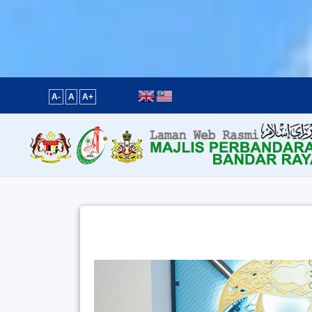
Content scaling
100
%
Font size
100
%
Line height
100
%
Letter spacing
100
%
A-
A
A+