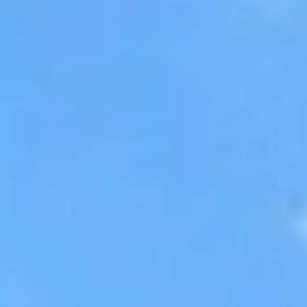
Accessibility Tools
Invert colors
Monochrome
Dark contrast
Light contrast
Low saturation
High saturation
Highlight links
Highlight headings
Screen reader
Read mode