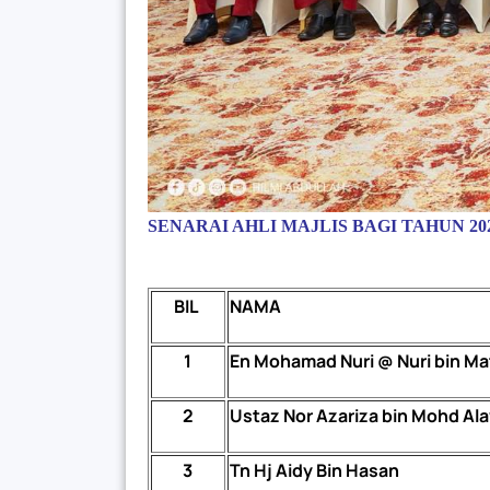
SENARAI AHLI MAJLIS BAGI TAHUN 20
BIL
NAMA
1
En Mohamad Nuri @ Nuri bin Ma
2
Ustaz Nor Azariza bin Mohd Ala
3
Tn Hj Aidy Bin Hasan