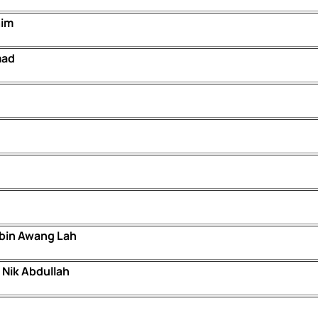
him
mad
 bin Awang Lah
 Nik Abdullah