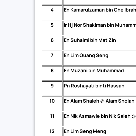
4
En Kamarulzaman bin Che Ibra
5
Ir Hj Nor Shakiman bin Muham
6
En Suhaimi bin Mat Zin
7
En Lim Guang Seng
8
En Muzani bin Muhammad
9
Pn Roshayati binti Hassan
10
En Alam Shaleh @ Alam Sholah
11
En Nik Asmawie bin Nik Saleh @
12
En Lim Seng Meng