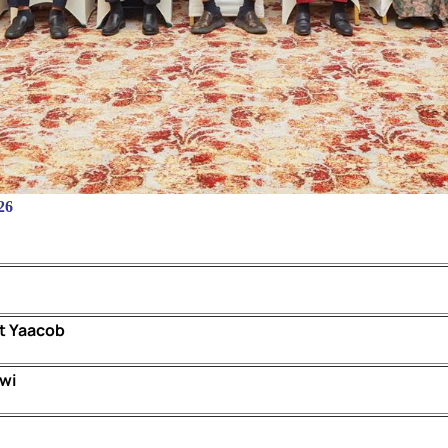
26
t Yaacob
wi