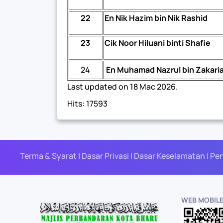
22
En Nik Hazim bin Nik Rashid
23
Cik Noor Hiluani binti Shafie
24
En Muhamad Nazrul bin Zakari
Last updated on
18 Mac 2026
.
Hits: 17593
Terma & Syarat | Dasar Privasi | Dasar Keselamatan | Pe
WEB MOBIL