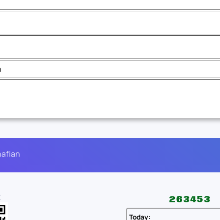
a
nafian
E
Today: