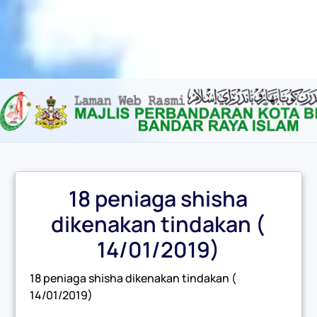
Content scaling
100
%
Font size
100
%
Line height
100
%
Letter spacing
100
%
18 peniaga shisha
dikenakan tindakan (
14/01/2019)
18 peniaga shisha dikenakan tindakan (
14/01/2019)