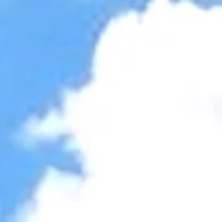
Accessibility Tools
Invert colors
Monochrome
Dark contrast
Light contrast
Low saturation
High saturation
Highlight links
Highlight headings
Screen reader
Read mode