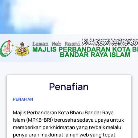
Content scaling
100
%
Font size
100
%
Line height
100
%
Letter spacing
100
%
Penafian
PENAFIAN
Majlis Perbandaran Kota Bharu Bandar Raya
Islam (MPKB-BRI) berusaha sedaya upaya untuk
memberikan perkhidmatan yang terbaik melalui
penyaluran maklumat laman web yang tepat