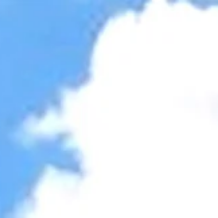
Accessibility Tools
Invert colors
Monochrome
Dark contrast
Light contrast
Low saturation
High saturation
Highlight links
Highlight headings
Screen reader
Read mode