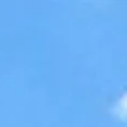
Accessibility Tools
Invert colors
Monochrome
Dark contrast
Light contrast
Low saturation
High saturation
Highlight links
Highlight headings
Screen reader
Read mode