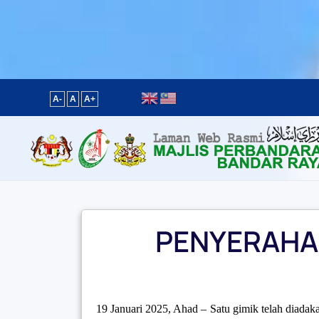
Content scaling
100
%
Font size
100
%
Line height
100
%
Letter spacing
100
%
A-
A
A+
PENYERAHA
19 Januari 2025, Ahad – Satu gimik telah diada